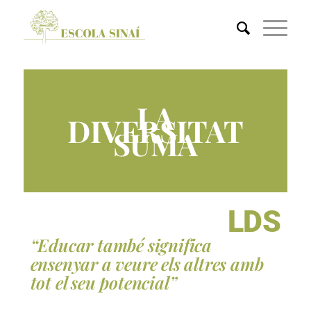
LA
DIVERSITAT
SUMA
LDS
“Educar també significa
ensenyar a veure els altres amb
tot el seu potencial”